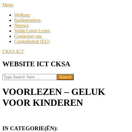
Skip
Navigation
Menu
to
Menu
Welkom
content
Spelletjesdoos
Nieuws
Veilig Leren Lezen
Contacteer ons
Cookiebeleid (EU)
CKSA ICT
WEBSITE ICT CKSA
Search
VOORLEZEN – GELUK
VOOR KINDEREN
IN CATEGORIE(ËN):