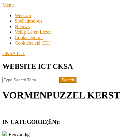
Skip
Navigation
Menu
to
Menu
Welkom
content
Spelletjesdoos
Nieuws
Veilig Leren Lezen
Contacteer ons
Cookiebeleid (EU)
CKSA ICT
WEBSITE ICT CKSA
Search
VORMENPUZZEL KERST
IN CATEGORIE(ËN):
Eenvoudig