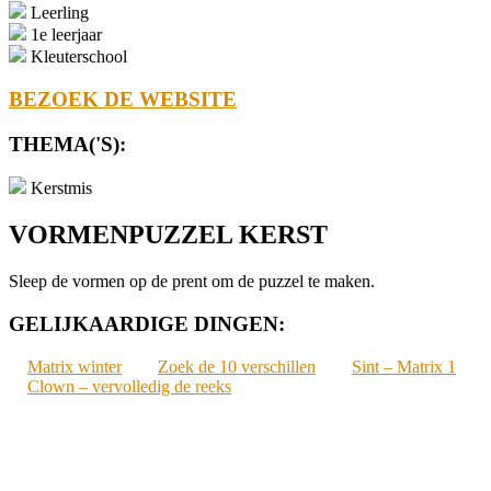
Leerling
1e leerjaar
Kleuterschool
BEZOEK DE WEBSITE
THEMA('S):
Kerstmis
VORMENPUZZEL KERST
Sleep de vormen op de prent om de puzzel te maken.
GELIJKAARDIGE DINGEN:
Matrix winter
Zoek de 10 verschillen
Sint – Matrix 1
Clown – vervolledig de reeks
2021-
12-
07