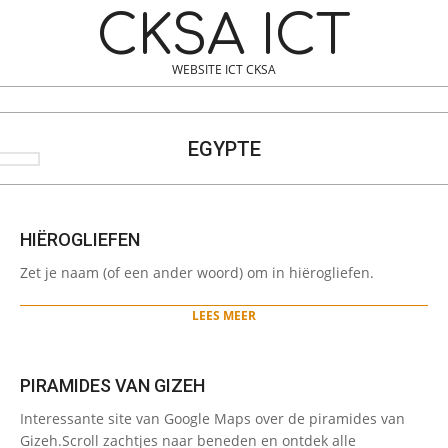
Skip
Navigation
CKSA ICT
to
Menu
content
WEBSITE ICT CKSA
Search
EGYPTE
HIËROGLIEFEN
2025-
Zet je naam (of een ander woord) om in hiërogliefen.
01-
20
LEES MEER
PIRAMIDES VAN GIZEH
2022-
Interessante site van Google Maps over de piramides van
01-
Gizeh.Scroll zachtjes naar beneden en ontdek alle