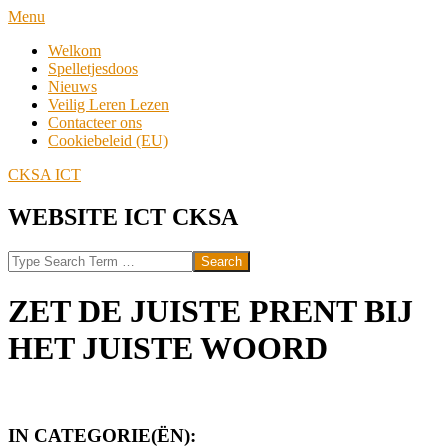
Skip
Navigation
Menu
to
Menu
Welkom
content
Spelletjesdoos
Nieuws
Veilig Leren Lezen
Contacteer ons
Cookiebeleid (EU)
CKSA ICT
WEBSITE ICT CKSA
Search
ZET DE JUISTE PRENT BIJ
HET JUISTE WOORD
IN CATEGORIE(ËN):