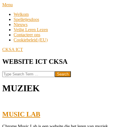
Skip
Navigation
Menu
to
Menu
Welkom
content
Spelletjesdoos
Nieuws
Veilig Leren Lezen
Contacteer ons
Cookiebeleid (EU)
CKSA ICT
WEBSITE ICT CKSA
Search
MUZIEK
MUSIC LAB
2024-
Chrome Music Lab is een website die het leren van muziek