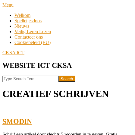
Skip
Navigation
Menu
to
Menu
Welkom
content
Spelletjesdoos
Nieuws
Veilig Leren Lezen
Contacteer ons
Cookiebeleid (EU)
CKSA ICT
WEBSITE ICT CKSA
Search
CREATIEF SCHRIJVEN
SMODIN
2024-
Schrijf een artikel door slechts 5 woorden in te geven. Gratis