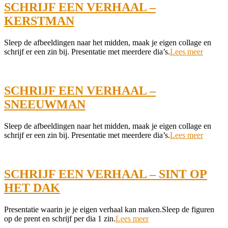
SCHRIJF EEN VERHAAL –
KERSTMAN
2021-
Sleep de afbeeldingen naar het midden, maak je eigen collage en
12-
schrijf er een zin bij. Presentatie met meerdere dia’s.
Lees meer
07
SCHRIJF EEN VERHAAL –
SNEEUWMAN
2021-
Sleep de afbeeldingen naar het midden, maak je eigen collage en
12-
schrijf er een zin bij. Presentatie met meerdere dia’s.
Lees meer
07
SCHRIJF EEN VERHAAL – SINT OP
HET DAK
2021-
Presentatie waarin je je eigen verhaal kan maken.Sleep de figuren
12-
op de prent en schrijf per dia 1 zin.
Lees meer
06