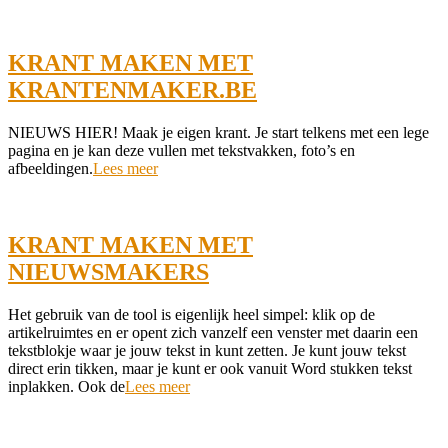
04-
22
KRANT MAKEN MET
KRANTENMAKER.BE
2022-
NIEUWS HIER! Maak je eigen krant. Je start telkens met een lege
01-
pagina en je kan deze vullen met tekstvakken, foto’s en
27
afbeeldingen.
Lees meer
KRANT MAKEN MET
NIEUWSMAKERS
2022-
Het gebruik van de tool is eigenlijk heel simpel: klik op de
01-
artikelruimtes en er opent zich vanzelf een venster met daarin een
27
tekstblokje waar je jouw tekst in kunt zetten. Je kunt jouw tekst
direct erin tikken, maar je kunt er ook vanuit Word stukken tekst
inplakken. Ook de
Lees meer