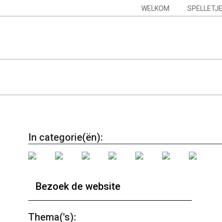
Skip
Navigation
WELKOM
SPELLETJ
to
Menu
content
In categorie(ën):
Bezoek de website
Thema('s):