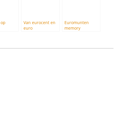
 op
Van eurocent en
Euromunten
euro
memory