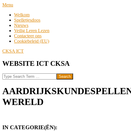
Skip
Navigation
Menu
to
Menu
Welkom
content
Spelletjesdoos
Nieuws
Veilig Leren Lezen
Contacteer ons
Cookiebeleid (EU)
CKSA ICT
WEBSITE ICT CKSA
Search
AARDRIJKSKUNDESPELLE
WERELD
IN CATEGORIE(ËN):