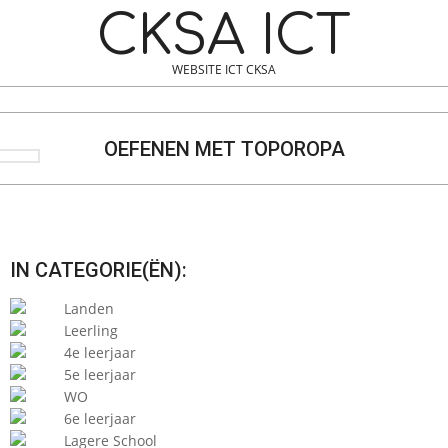
Skip
Navigation
CKSA ICT
to
Menu
content
WEBSITE ICT CKSA
Search
OEFENEN MET TOPOROPA
IN CATEGORIE(ËN):
Landen
Leerling
4e leerjaar
5e leerjaar
WO
6e leerjaar
Lagere School