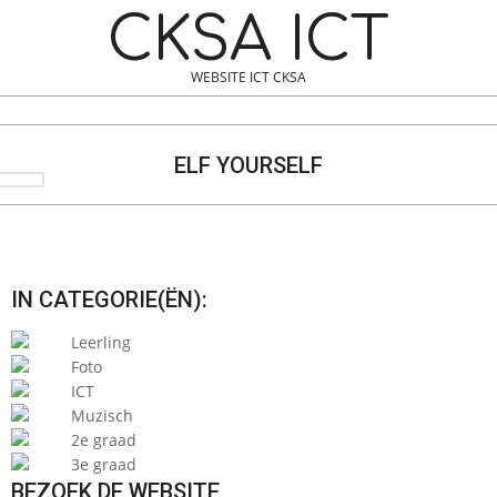
Skip
Navigation
CKSA ICT
to
Menu
content
WEBSITE ICT CKSA
Search
ELF YOURSELF
IN CATEGORIE(ËN):
Leerling
Foto
ICT
Muzisch
2e graad
3e graad
BEZOEK DE WEBSITE