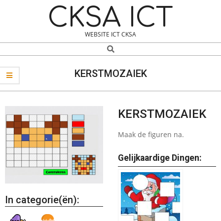
Skip
Navigation
CKSA ICT
to
Menu
content
WEBSITE ICT CKSA
Search
KERSTMOZAIEK
KERSTMOZAIEK
Maak de figuren na.
Gelijkaardige Dingen:
In categorie(ën):