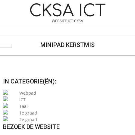
Skip
Navigation
CKSA ICT
to
Menu
content
WEBSITE ICT CKSA
Search
MINIPAD KERSTMIS
IN CATEGORIE(ËN):
Webpad
ICT
Taal
1e graad
2e graad
BEZOEK DE WEBSITE