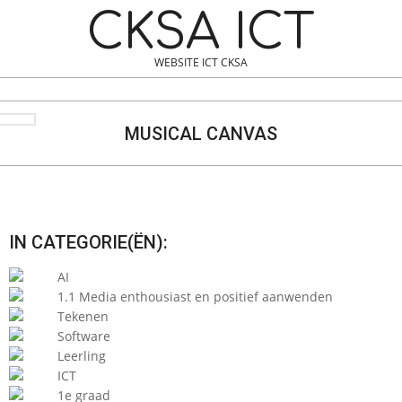
Skip
Navigation
CKSA ICT
to
Menu
content
WEBSITE ICT CKSA
Search
MUSICAL CANVAS
IN CATEGORIE(ËN):
AI
1.1 Media enthousiast en positief aanwenden
Tekenen
Software
Leerling
ICT
1e graad