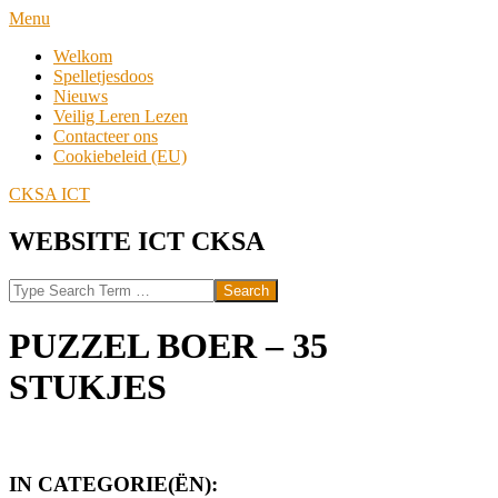
Skip
Navigation
Menu
to
Menu
Welkom
content
Spelletjesdoos
Nieuws
Veilig Leren Lezen
Contacteer ons
Cookiebeleid (EU)
CKSA ICT
WEBSITE ICT CKSA
Search
PUZZEL BOER – 35
STUKJES
IN CATEGORIE(ËN):