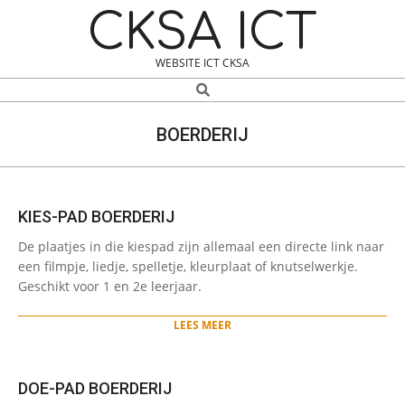
Skip
Navigation
CKSA ICT
to
Menu
content
WEBSITE ICT CKSA
Search
BOERDERIJ
KIES-PAD BOERDERIJ
2024-
De plaatjes in die kiespad zijn allemaal een directe link naar
01-
een filmpje, liedje, spelletje, kleurplaat of knutselwerkje.
15
Geschikt voor 1 en 2e leerjaar.
LEES MEER
DOE-PAD BOERDERIJ