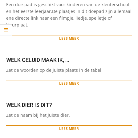
2024-
Een doe-pad is geschikt voor kinderen van de kleuterschool
01-
en het eerste leerjaar.De plaatjes in dit doepad zijn allemaal
15
ene directe link naar een filmpje, liedje, spelletje of
kleurplaat.
LEES MEER
WELK GELUID MAAK IK, …
2022-
Zet de woorden op de juiste plaats in de tabel.
05-
10
LEES MEER
WELK DIER IS DIT?
2022-
Zet de naam bij het juiste dier.
05-
10
LEES MEER