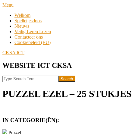
Skip
Navigation
Menu
to
Menu
Welkom
content
Spelletjesdoos
Nieuws
Veilig Leren Lezen
Contacteer ons
Cookiebeleid (EU)
CKSA ICT
WEBSITE ICT CKSA
Search
PUZZEL EZEL – 25 STUKJES
IN CATEGORIE(ËN):
Puzzel