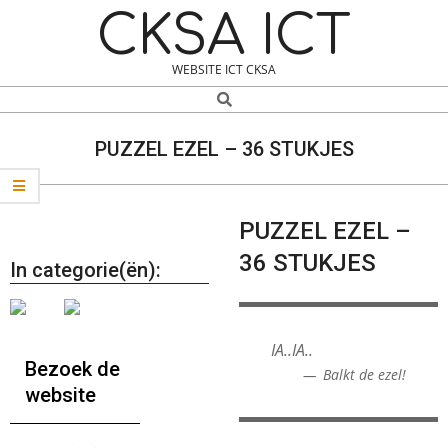
Skip
Navigation
CKSA ICT
to
Menu
content
WEBSITE ICT CKSA
Search
PUZZEL EZEL – 36 STUKJES
PUZZEL EZEL –
36 STUKJES
In categorie(ën):
IA..IA..
Bezoek de
Balkt de ezel!
website