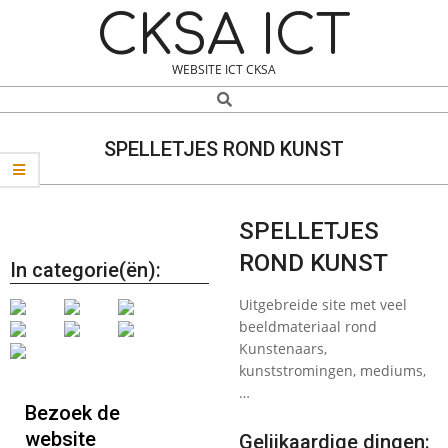
Skip
Navigation
CKSA ICT
to
Menu
content
WEBSITE ICT CKSA
Search
SPELLETJES ROND KUNST
SPELLETJES
ROND KUNST
In categorie(ën):
Uitgebreide site met veel
beeldmateriaal rond
Kunstenaars,
kunststromingen, mediums,
…
Bezoek de
website
Gelijkaardige dingen: