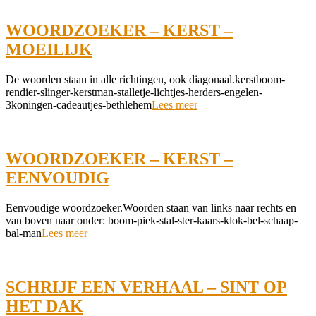
WOORDZOEKER – KERST –
MOEILIJK
2021-
De woorden staan in alle richtingen, ook diagonaal.kerstboom-
12-
rendier-slinger-kerstman-stalletje-lichtjes-herders-engelen-
07
3koningen-cadeautjes-bethlehem
Lees meer
WOORDZOEKER – KERST –
EENVOUDIG
2021-
Eenvoudige woordzoeker.Woorden staan van links naar rechts en
12-
van boven naar onder: boom-piek-stal-ster-kaars-klok-bel-schaap-
07
bal-man
Lees meer
SCHRIJF EEN VERHAAL – SINT OP
HET DAK