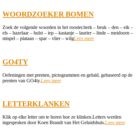
14
WOORDZOEKER BOMEN
2021-
Zoek de volgende woorden in het rooster.berk – beuk – den – eik –
10-
els – hazelaar – hulst – iep – kastanje – laurier – linde – meidoorn –
03
mispel – plataan – spar – vlier – wilg
Lees meer
GO4TY
2021-
Oefeningen met prenten, pictogrammen en geluid, gebaseerd op de
09-
prenten van GO4ty.
Lees meer
30
LETTERKLANKEN
2021-
Klik op elke letter om te horen hoe ze klinken.Letters werden
09-
ingesproken door Koen Brandt van Het Geluidshuis.
Lees meer
19