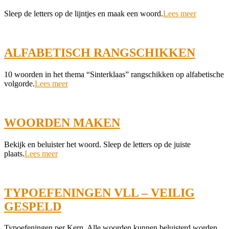
2021-
Sleep de letters op de lijntjes en maak een woord.
Lees meer
11-
19
ALFABETISCH RANGSCHIKKEN
2021-
10 woorden in het thema “Sinterklaas” rangschikken op alfabetische
11-
volgorde.
Lees meer
07
WOORDEN MAKEN
2021-
Bekijk en beluister het woord. Sleep de letters op de juiste
10-
plaats.
Lees meer
27
TYPOEFENINGEN VLL – VEILIG
GESPELD
2021-
Typoefeningen per Kern. Alle woorden kunnen beluisterd worden