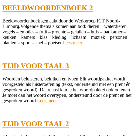
BEELDWOORDENBOEK 2
2021-
Beeldwoordenboek gemaakt door de Werkgroep ICT Noord-
09-
Limburg.Volgende thema’s komen aan bod: dieren – waterdieren –
17
vogels – emoties – fruit – groente – getallen – huis – badkamer –
keuken – kamers – klas – kleding – lichaam – muziek – personen –
planten – sport – spel – poetsen
Lees meer
TIJD VOOR TAAL 3
2021-
Woorden beluisteren, bekijken en typen.Elk woordpakket wordt
09-
voorgesteld als luisteroefening (tekst, ondersteund met een prent én
16
gesproken woord). Daarnaast kan je het woordpakket ook oefenen.
Je moet dan het woord overtypen, ondersteund door de prent en het
gesproken woord.
Lees meer
TIJD VOOR TAAL 2