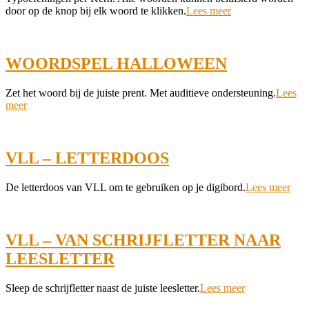
10-
door op de knop bij elk woord te klikken.
Lees meer
24
WOORDSPEL HALLOWEEN
2021-
Zet het woord bij de juiste prent. Met auditieve ondersteuning.
Lees
10-
meer
17
VLL – LETTERDOOS
2021-
De letterdoos van VLL om te gebruiken op je digibord.
Lees meer
10-
14
VLL – VAN SCHRIJFLETTER NAAR
LEESLETTER
2021-
Sleep de schrijfletter naast de juiste leesletter.
Lees meer
10-