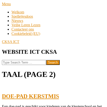
Skip
Navigation
Menu
to
Menu
Welkom
content
Spelletjesdoos
Nieuws
Veilig Leren Lezen
Contacteer ons
Cookiebeleid (EU)
CKSA ICT
WEBSITE ICT CKSA
Search
TAAL
(PAGE 2)
DOE-PAD KERSTMIS
2021-
Een doe-pad is geschikt voor kinderen van de kleuterschool en het