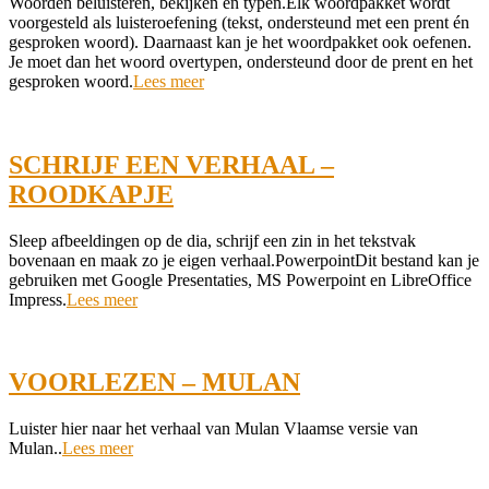
2021-
Woorden beluisteren, bekijken en typen.Elk woordpakket wordt
09-
voorgesteld als luisteroefening (tekst, ondersteund met een prent én
16
gesproken woord). Daarnaast kan je het woordpakket ook oefenen.
Je moet dan het woord overtypen, ondersteund door de prent en het
gesproken woord.
Lees meer
SCHRIJF EEN VERHAAL –
ROODKAPJE
2021-
Sleep afbeeldingen op de dia, schrijf een zin in het tekstvak
06-
bovenaan en maak zo je eigen verhaal.PowerpointDit bestand kan je
30
gebruiken met Google Presentaties, MS Powerpoint en LibreOffice
Impress.
Lees meer
VOORLEZEN – MULAN
2021-
Luister hier naar het verhaal van Mulan Vlaamse versie van
06-
Mulan..
Lees meer
21