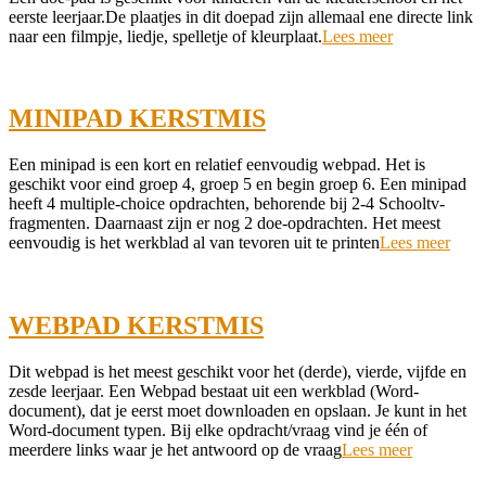
12-
eerste leerjaar.De plaatjes in dit doepad zijn allemaal ene directe link
07
naar een filmpje, liedje, spelletje of kleurplaat.
Lees meer
MINIPAD KERSTMIS
2021-
Een minipad is een kort en relatief eenvoudig webpad. Het is
12-
geschikt voor eind groep 4, groep 5 en begin groep 6. Een minipad
07
heeft 4 multiple-choice opdrachten, behorende bij 2-4 Schooltv-
fragmenten. Daarnaast zijn er nog 2 doe-opdrachten. Het meest
eenvoudig is het werkblad al van tevoren uit te printen
Lees meer
WEBPAD KERSTMIS
2021-
Dit webpad is het meest geschikt voor het (derde), vierde, vijfde en
12-
zesde leerjaar. Een Webpad bestaat uit een werkblad (Word-
07
document), dat je eerst moet downloaden en opslaan. Je kunt in het
Word-document typen. Bij elke opdracht/vraag vind je één of
meerdere links waar je het antwoord op de vraag
Lees meer