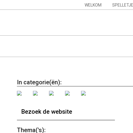
Skip
Navigation
WELKOM
SPELLETJ
to
Menu
content
In categorie(ën):
Bezoek de website
Thema('s):