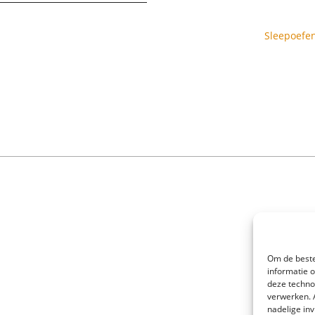
Sleepoefen
Om de beste
informatie 
deze techno
verwerken. 
nadelige in