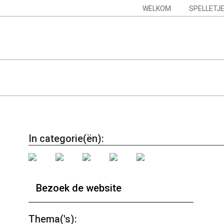
Skip
Navigation
WELKOM
SPELLETJ
to
Menu
content
In categorie(ën):
Bezoek de website
Thema('s):