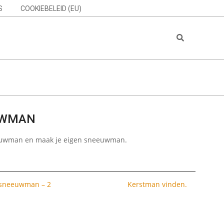
S
COOKIEBELEID (EU)
Search
UWMAN
euwman en maak je eigen sneeuwman.
sneeuwman – 2
Kerstman vinden.