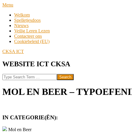
Skip
Navigation
Menu
to
Menu
Welkom
content
Spelletjesdoos
Nieuws
Veilig Leren Lezen
Contacteer ons
Cookiebeleid (EU)
CKSA ICT
WEBSITE ICT CKSA
Search
MOL EN BEER – TYPOEFEN
IN CATEGORIE(ËN):
Mol en Beer