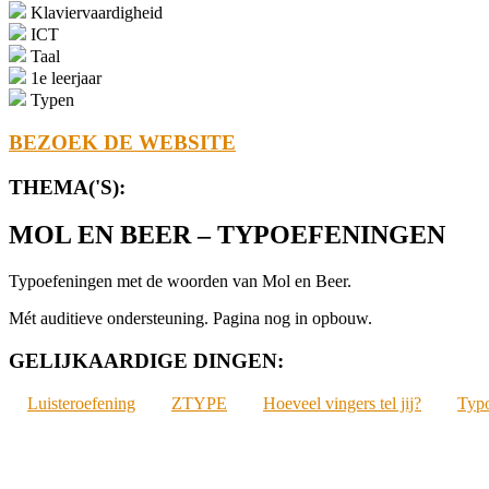
Klaviervaardigheid
ICT
Taal
1e leerjaar
Typen
BEZOEK DE WEBSITE
THEMA('S):
MOL EN BEER – TYPOEFENINGEN
Typoefeningen met de woorden van Mol en Beer.
Mét auditieve ondersteuning. Pagina nog in opbouw.
GELIJKAARDIGE DINGEN:
Luisteroefening
ZTYPE
Hoeveel vingers tel jij?
Typo
2022-
05-
29