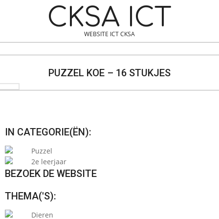
Skip
Navigation
CKSA ICT
to
Menu
content
WEBSITE ICT CKSA
Search
PUZZEL KOE – 16 STUKJES
IN CATEGORIE(ËN):
Puzzel
2e leerjaar
BEZOEK DE WEBSITE
THEMA('S):
Dieren