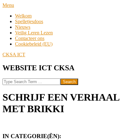
Skip
Navigation
Menu
to
Menu
Welkom
content
Spelletjesdoos
Nieuws
Veilig Leren Lezen
Contacteer ons
Cookiebeleid (EU)
CKSA ICT
WEBSITE ICT CKSA
Search
SCHRIJF EEN VERHAAL
MET BRIKKI
IN CATEGORIE(ËN):